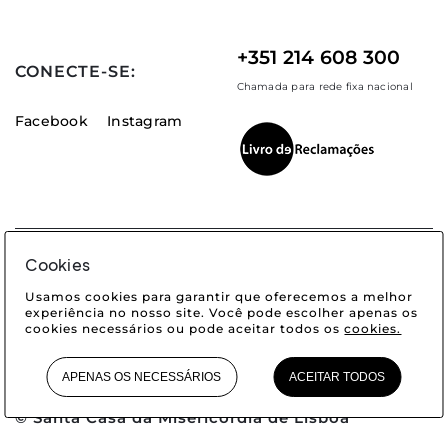
+351 214 608 300
CONECTE-SE:
Chamada para rede fixa nacional
Facebook
Instagram
Cookies
Usamos cookies para garantir que oferecemos a melhor
Acessibilidade
Informação Legal
Informação Útil
experiência no nosso site. Você pode escolher apenas os
cookies necessários ou pode aceitar todos os
cookies.
Glossário
Contactos
Privacidade
Cookies
APENAS OS NECESSÁRIOS
ACEITAR TODOS
© Santa Casa da Misericórdia de Lisboa